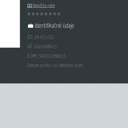
📧 Napíšte nám
* * * * * * * *
💼 Identifikačné údaje
IČO: 36 435 023
DIČ: 2022068015
IČ DPH: SK2022068015
Dátum vzniku: 10. október 2005