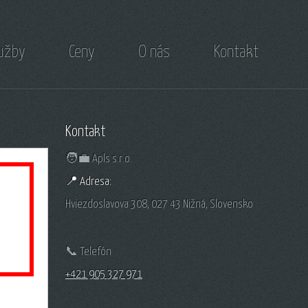
lužby
Ceny
O nás
Kontakt
Kontakt
🧑‍💼 Apls s.r.o.
📍 Adresa:
Hviezdoslavova 308, 027 43 Nižná, Slovensko
📞 Telefón
+421 905 327 971